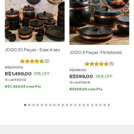
JOGO 20 Peças - Esse é seu
JOGO 4 Peças -Flintstones
(2)
(5)
R$3.077,00
R$968,00
R$1.499,00
51
% OFF
R$599,00
38
% OFF
15
x
de
R$121,02
15
x
de
R$48,36
R$1.424,05
com
Pix
R$569,05
com
Pix