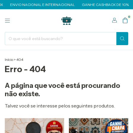
X
ENVIO NACIONAL E INTERNACIONAL
GANHE CASHBACK DE 10%
0
Início
>
404
Erro - 404
A página que você está procurando
não existe.
Talvez você se interesse pelos seguintes produtos.