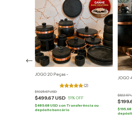
 Completinha -
JOGO 20 Peças -
JOGO 4 
)
(2)
$1025.67 USD
$322.67
$499.67 USD
51
% OFF
$199.
ncia ou
$489.68 USD
con
Transferência ou
$195.6
depósito bancário
depósit