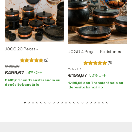
JOGO 20 Peças -
JOGO 4 Peças - Flintstones
(2)
(5)
1025,67
322,67
499,67
51
% OFF
199,67
38
% OFF
489,68
con
Transferência ou
195,68
con
Transferência ou
depósito bancário
depósito bancário