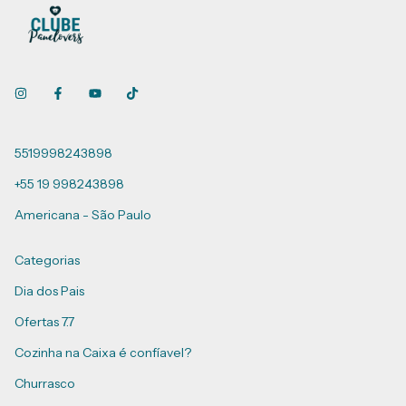
5519998243898
+55 19 998243898
Americana - São Paulo
Categorias
Dia dos Pais
Ofertas 7.7
Cozinha na Caixa é confíavel?
Churrasco