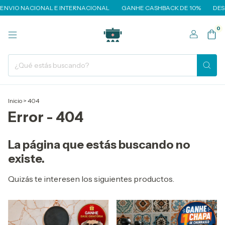
NVIO NACIONAL E INTERNACIONAL
GANHE CASHBACK DE 10%
DESC
0
Inicio
>
404
Error - 404
La página que estás buscando no
existe.
Quizás te interesen los siguientes productos.