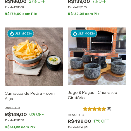
R$188,00
R$139,00
27
% OFF
7
% OFF
15
x
de
R$15,18
15
x
de
R$11,22
R$178,60
com
Pix
R$132,05
com
Pix
ÚLTIMO DIA
ÚLTIMO DIA
Jogo 9 Peças - Churrasco
Cumbuca de Pedra - com
Giratório
Alça
R$159,00
(5)
R$149,00
6
% OFF
R$599,00
R$499,00
17
% OFF
15
x
de
R$12,03
R$141,55
com
Pix
15
x
de
R$40,29