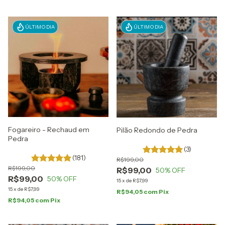
ÚLTIMO DIA
ÚLTIMO DIA
Fogareiro - Rechaud em
Pilão Redondo de Pedra
Pedra
(3)
(181)
R$199,00
R$199,00
R$99,00
50
% OFF
R$99,00
50
% OFF
15
x
de
R$7,99
15
x
de
R$7,99
R$94,05
com
Pix
R$94,05
com
Pix