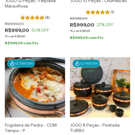
JOGO 12 Peças - Feijoada
JOGO 10 Peças - Churrascão
Maravilhosa
(1)
(4)
R$1.365,00
R$1.999,00
R$999,00
27
% OFF
R$999,00
50
% OFF
15
x
de
R$80,65
15
x
de
R$80,65
R$949,05
com
Pix
R$949,05
com
Pix
ÚLTIMO DIA
ÚLTIMO DIA
Frigideira de Pedra - COM
JOGO 8 Peças - Pedrada
Tampa - P
TURBO