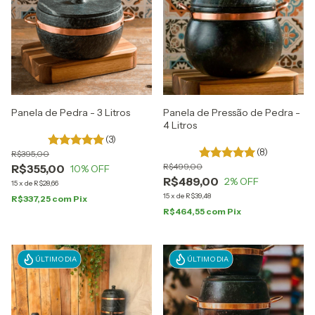
Panela de Pedra - 3 Litros
Panela de Pressão de Pedra -
4 Litros
(3)
(8)
R$395,00
R$499,00
R$355,00
10
% OFF
R$489,00
2
% OFF
15
x
de
R$28,66
15
x
de
R$39,48
R$337,25
com
Pix
R$464,55
com
Pix
ÚLTIMO DIA
ÚLTIMO DIA