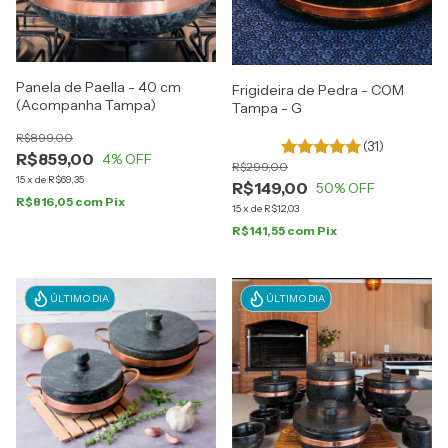
Panela de Paella - 40 cm
Frigideira de Pedra - COM
(Acompanha Tampa)
Tampa - G
R$899,00
(31)
R$859,00
4
% OFF
R$299,00
15
x
de
R$69,35
R$149,00
50
% OFF
R$816,05
com
Pix
15
x
de
R$12,03
R$141,55
com
Pix
ÚLTIMO DIA
ÚLTIMO DIA