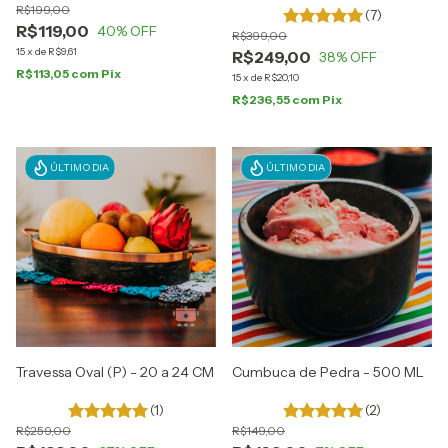
R$199,00
(7)
R$119,00
40
% OFF
R$399,00
15
x
de
R$9,61
R$249,00
38
% OFF
R$113,05
com
Pix
15
x
de
R$20,10
R$236,55
com
Pix
ÚLTIMO DIA
ÚLTIMO DIA
Travessa Oval (P) - 20 a 24 CM
Cumbuca de Pedra - 500 ML
(1)
(2)
R$259,00
R$149,00