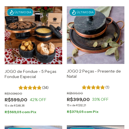
ÚLTIMO DIA
ÚLTIMO DIA
JOGO 2 Peças - Presente de
JOGO de Fondue - 5 Peças
Natal
Fondue Especial
(1)
(34)
R$599,00
R$1.034,00
R$399,00
33
% OFF
R$599,00
42
% OFF
15
x
de
R$32,21
15
x
de
R$48,36
R$379,05
com
Pix
R$569,05
com
Pix