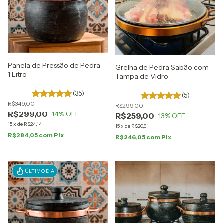
Panela de Pressão de Pedra -
Grelha de Pedra Sabão com
1 Litro
Tampa de Vidro
(35)
(5)
R$349,00
R$299,00
R$299,00
14
% OFF
R$259,00
13
% OFF
15
x
de
R$24,14
15
x
de
R$20,91
R$284,05
com
Pix
R$246,05
com
Pix
ÚLTIMO DIA