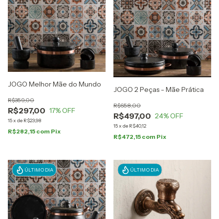
JOGO Melhor Mãe do Mundo
JOGO 2 Peças - Mãe Prática
R$359,00
R$658,00
R$297,00
17
% OFF
R$497,00
24
% OFF
15
x
de
R$23,98
15
x
de
R$40,12
R$282,15
com
Pix
R$472,15
com
Pix
ÚLTIMO DIA
ÚLTIMO DIA