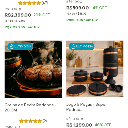
R$699,00
(47)
R$599,00
14
% OFF
R$3.399,00
15
x
de
R$48,36
R$2.399,00
29
% OFF
R$569,05
com
Pix
15
x
de
R$193,68
R$2.279,05
com
Pix
ÚLTIMO DIA
ÚLTIMO DIA
Jogo 9 Peças - Super
Grelha de Pedra Redonda -
Pedrada
20 CM
R$2.399,00
(2)
R$1.299,00
46
% OFF
R$199,00