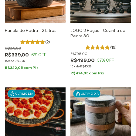
Panela de Pedra - 2 Litros
JOGO 3 Peças - Cozinha de
Pedra 3.0
(2)
(19)
R$359,00
R$798,00
R$339,00
6
% OFF
R$499,00
37
% OFF
15
x
de
R$27,37
15
x
de
R$40,29
R$322,05
com
Pix
R$474,05
com
Pix
ÚLTIMO DIA
ÚLTIMO DIA