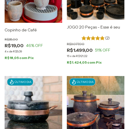
JOGO 20 Peças - Esse é seu
Copinho de Café
(2)
R$35,00
R$3.077,00
R$19,00
46
% OFF
R$1.499,00
51
% OFF
4
x
de
R$5,09
15
x
de
R$121,02
R$18,05
com
Pix
R$1.424,05
com
Pix
ÚLTIMO DIA
ÚLTIMO DIA