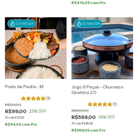
R$474,05
com
Pix
ÚLTIMO DIA
ÚLTIMO DIA
Prato de Pedra - M
Jogo 9 Peças - Churrasco
Giratório 2.0
(1)
(1)
R$129,00
R$699,00
R$99,00
23
% OFF
R$599,00
14
% OFF
15
x
de
R$7,99
15
x
de
R$48,36
R$94,05
com
Pix
R$569,05
com
Pix