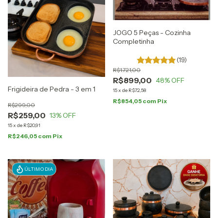
JOGO 5 Peças - Cozinha
Completinha
(19)
R$1.721,00
R$899,00
48
% OFF
Frigideira de Pedra - 3 em 1
15
x
de
R$72,58
R$854,05
com
Pix
R$299,00
R$259,00
13
% OFF
15
x
de
R$20,91
R$246,05
com
Pix
ÚLTIMO DIA