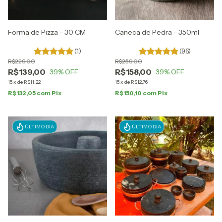
Forma de Pizza - 30 CM
Caneca de Pedra - 350ml
(1)
(96)
R$229,00
R$259,00
R$139,00
R$158,00
39
% OFF
39
% OFF
15
x
de
R$11,22
15
x
de
R$12,76
R$132,05
com
Pix
R$150,10
com
Pix
ÚLTIMO DIA
ÚLTIMO DIA