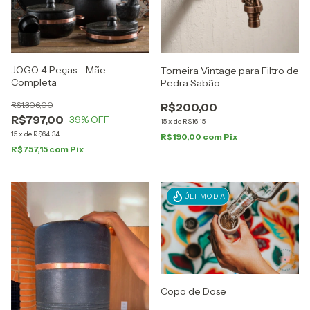
JOGO 4 Peças - Mãe
Torneira Vintage para Filtro de
Completa
Pedra Sabão
R$1.306,00
R$200,00
R$797,00
39
% OFF
15
x
de
R$16,15
15
x
de
R$64,34
R$190,00
com
Pix
R$757,15
com
Pix
ÚLTIMO DIA
Copo de Dose