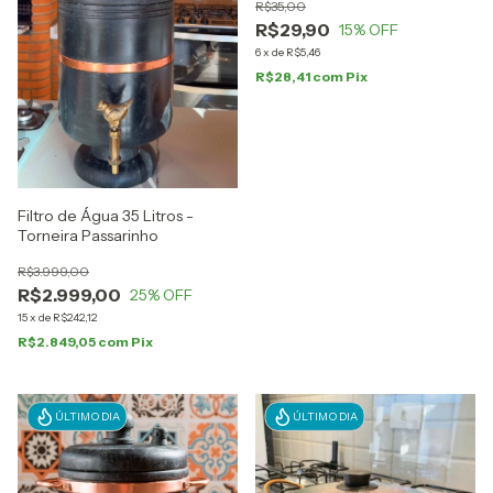
R$35,00
R$29,90
15
% OFF
6
x
de
R$5,46
R$28,41
com
Pix
Filtro de Água 35 Litros -
Torneira Passarinho
R$3.999,00
R$2.999,00
25
% OFF
15
x
de
R$242,12
R$2.849,05
com
Pix
ÚLTIMO DIA
ÚLTIMO DIA