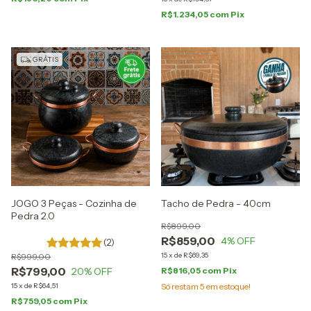
R$1.234,05
com
Pix
GRÁTIS
JOGO 3 Peças - Cozinha de
Tacho de Pedra - 40cm
Pedra 2.0
R$899,00
R$859,00
4
% OFF
(2)
15
x
de
R$69,35
R$999,00
R$799,00
20
% OFF
R$816,05
com
Pix
15
x
de
R$64,51
Só restam
5
em estoque!
R$759,05
com
Pix