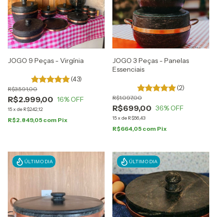
JOGO 9 Peças - Virgínia
JOGO 3 Peças - Panelas
Essenciais
(43)
(2)
R$3.591,00
R$1.097,00
R$2.999,00
16
% OFF
R$699,00
36
% OFF
15
x
de
R$242,12
15
x
de
R$56,43
R$2.849,05
com
Pix
R$664,05
com
Pix
ÚLTIMO DIA
ÚLTIMO DIA