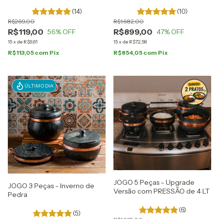
(14)
(10)
R$269,00
R$1.682,00
R$119,00
R$899,00
56
% OFF
47
% OFF
15
x
de
R$9,61
15
x
de
R$72,58
R$113,05
com
Pix
R$854,05
com
Pix
ÚLTIMO DIA
JOGO 5 Peças - Upgrade
JOGO 3 Peças - Inverno de
Versão com PRESSÃO de 4 LT
Pedra
(6)
(5)