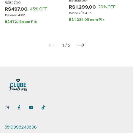
R$1.835,00
R$897,00
R$1.299,00
29
% OFF
R$497,00
45
% OFF
15
x
de
R$104,87
15
x
de
R$40,12
R$1.234,05
com
Pix
R$472,15
com
Pix
1
/
2
5519998243898