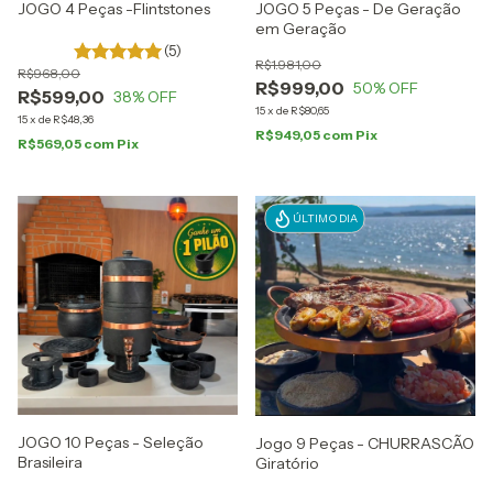
JOGO 4 Peças -Flintstones
JOGO 5 Peças - De Geração
em Geração
(5)
R$1.981,00
R$968,00
R$999,00
50
% OFF
R$599,00
38
% OFF
15
x
de
R$80,65
15
x
de
R$48,36
R$949,05
com
Pix
R$569,05
com
Pix
ÚLTIMO DIA
JOGO 10 Peças - Seleção
Jogo 9 Peças - CHURRASCÃO
Brasileira
Giratório