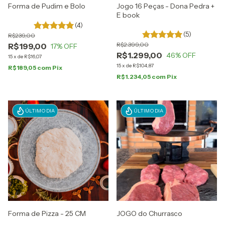
Forma de Pudim e Bolo
Jogo 16 Peças - Dona Pedra +
E book
(4)
(5)
R$239,00
R$2.399,00
R$199,00
17
% OFF
R$1.299,00
46
% OFF
15
x
de
R$16,07
15
x
de
R$104,87
R$189,05
com
Pix
R$1.234,05
com
Pix
ÚLTIMO DIA
ÚLTIMO DIA
Forma de Pizza - 25 CM
JOGO do Churrasco