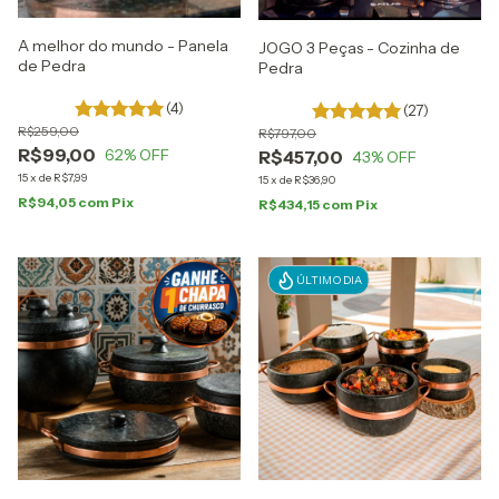
A melhor do mundo - Panela
JOGO 3 Peças - Cozinha de
de Pedra
Pedra
(4)
(27)
R$259,00
R$797,00
R$99,00
62
% OFF
R$457,00
43
% OFF
15
x
de
R$7,99
15
x
de
R$36,90
R$94,05
com
Pix
R$434,15
com
Pix
ÚLTIMO DIA