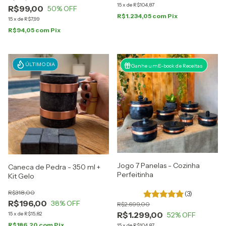
15
x
de
R$104,87
R$99,00
50
% OFF
R$1.234,05
com
Pix
15
x
de
R$7,99
R$94,05
com
Pix
ÚLTIMO DIA
Ganhe um E-book de Receitas
Jogo 7 Panelas - Cozinha
Caneca de Pedra - 350 ml +
Perfeitinha
Kit Gelo
R$318,00
(3)
R$196,00
38
% OFF
R$2.699,00
R$1.299,00
52
% OFF
15
x
de
R$15,82
R$186,20
com
Pix
15
x
de
R$104,87