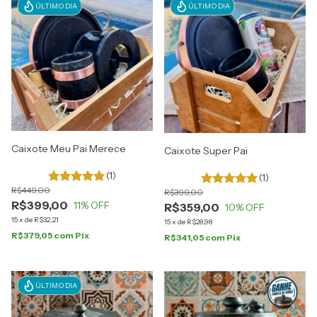
ÚLTIMO DIA
ÚLTIMO DIA
Caixote Meu Pai Merece
Caixote Super Pai
(1)
(1)
R$449,00
R$399,00
R$399,00
11
% OFF
R$359,00
10
% OFF
15
x
de
R$32,21
15
x
de
R$28,98
R$379,05
com
Pix
R$341,05
com
Pix
ÚLTIMO DIA