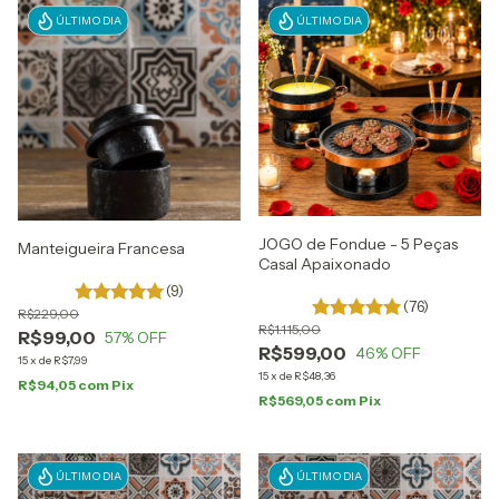
ÚLTIMO DIA
ÚLTIMO DIA
JOGO de Fondue - 5 Peças
Manteigueira Francesa
Casal Apaixonado
(9)
(76)
R$229,00
R$1.115,00
R$99,00
57
% OFF
R$599,00
46
% OFF
15
x
de
R$7,99
15
x
de
R$48,36
R$94,05
com
Pix
R$569,05
com
Pix
ÚLTIMO DIA
ÚLTIMO DIA