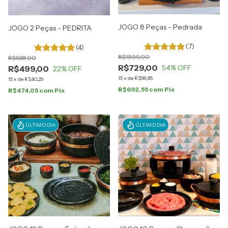
JOGO 8 Peças - Pedrada
JOGO 2 Peças - PEDRITA
(7)
(4)
R$1.599,00
R$638,00
R$729,00
54
% OFF
R$499,00
22
% OFF
15
x
de
R$58,85
15
x
de
R$40,29
R$692,55
com
Pix
R$474,05
com
Pix
ÚLTIMO DIA
ÚLTIMO DIA