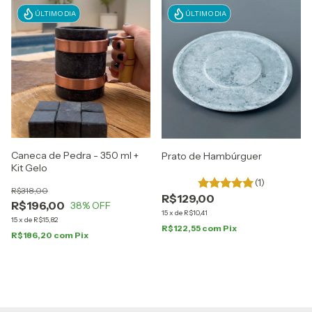
ÚLTIMO DIA
ÚLTIMO DIA
Caneca de Pedra - 350 ml +
Prato de Hambúrguer
Kit Gelo
(1)
R$318,00
R$129,00
R$196,00
38
% OFF
15
x
de
R$10,41
15
x
de
R$15,82
R$122,55
com
Pix
R$186,20
com
Pix