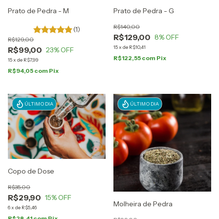
Prato de Pedra - M
Prato de Pedra - G
R$140,00
(1)
R$129,00
8
% OFF
R$129,00
15
x
de
R$10,41
R$99,00
23
% OFF
R$122,55
com
Pix
15
x
de
R$7,99
R$94,05
com
Pix
ÚLTIMO DIA
ÚLTIMO DIA
Copo de Dose
R$35,00
R$29,90
15
% OFF
Molheira de Pedra
6
x
de
R$5,46
R$28,41
com
Pix