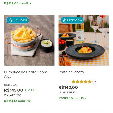
R$132,05
com
Pix
ÚLTIMO DIA
ÚLTIMO DIA
Cumbuca de Pedra - com
Prato de Risoto
Alça
(1)
R$159,00
R$140,00
R$149,00
6
% OFF
15
x
de
R$11,30
15
x
de
R$12,03
R$133,00
com
Pix
R$141,55
com
Pix