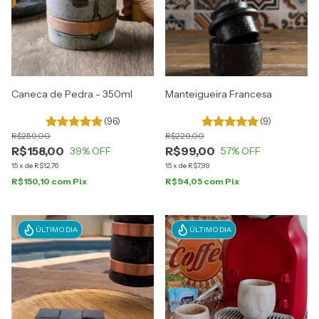
Manteigueira Francesa
Caneca de Pedra - 350ml
(9)
(96)
R$229,00
R$259,00
R$99,00
R$158,00
57
% OFF
39
% OFF
15
x
de
R$7,99
15
x
de
R$12,76
R$94,05
com
Pix
R$150,10
com
Pix
ÚLTIMO DIA
ÚLTIMO DIA