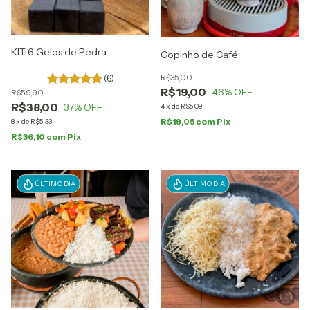
KIT 6 Gelos de Pedra
Copinho de Café
R$35,00
(6)
R$19,00
46
% OFF
R$59,90
R$38,00
37
% OFF
4
x
de
R$5,09
R$18,05
com
Pix
8
x
de
R$5,33
R$36,10
com
Pix
ÚLTIMO DIA
ÚLTIMO DIA