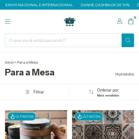
NVIO NACIONAL E INTERNACIONAL
GANHE CASHBACK DE 10%
DESC
0
Início
>
Para a Mesa
Para a Mesa
14 produtos
Ordenar por:
Filtrar
Mais vendidos
ÚLTIMO DIA
ÚLTIMO DIA