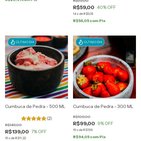
R$99,00
R$59,00
40
% OFF
14
x
de
R$5,05
R$56,05
com
Pix
ÚLTIMO DIA
ÚLTIMO DIA
Cumbuca de Pedra - 500 ML
Cumbuca de Pedra - 300 ML
R$109,00
(2)
R$99,00
9
% OFF
R$149,00
15
x
de
R$7,99
R$139,00
7
% OFF
R$94,05
com
Pix
15
x
de
R$11,22