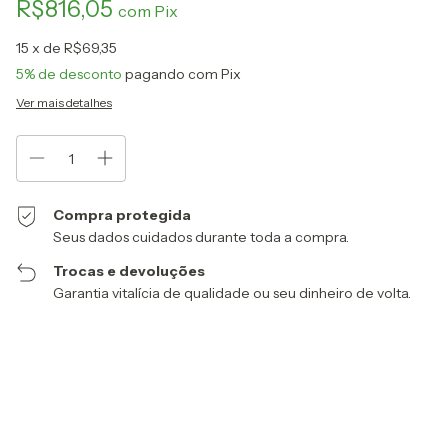
R$816,05
com
Pix
15
x de
R$69,35
5% de desconto
pagando com Pix
Ver mais detalhes
Compra protegida
Seus dados cuidados durante toda a compra.
Trocas e devoluções
Garantia vitalícia de qualidade ou seu dinheiro de volta.
Entregas para o CEP:
Alterar CEP
Calcular