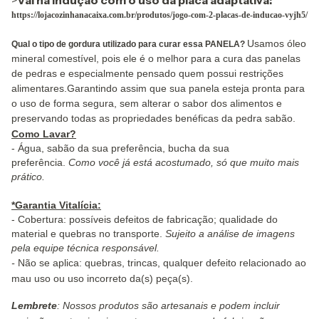
>
Vai na indução com o uso da placa adaptativa:
https://lojacozinhanacaixa.com.br/produtos/jogo-com-2-placas-de-inducao-vyjh5/
Usamos óleo
Qual o tipo de gordura utilizado para curar essa PANELA?
mineral comestível, pois ele é o melhor para a cura das panelas
de pedras e especialmente pensado quem possui restrições
alimentares.Garantindo assim
que sua panela esteja pronta para
o uso de forma segura, sem alterar o sabor dos alimentos e
preservando todas as propriedades benéficas da pedra sabão.
Como Lavar?
- Água, sabão da sua preferência, bucha da sua
preferência.
Como você já está acostumado, só que muito mais
prático.
*Garantia Vitalícia:
- Cobertura: possíveis defeitos de fabricação; qualidade do
material e quebras no transporte.
Sujeito a análise de imagens
pela equipe técnica responsável.
-
Não se aplica: quebras, trincas, qualquer defeito relacionado ao
mau uso ou uso incorreto da(s) peça(s).
Lembrete
: Nossos produtos são artesanais e podem incluir