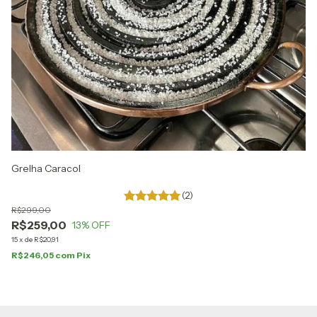
Grelha Caracol
Gr
(2)
R$299,00
R$
R$259,00
R
13
% OFF
15
x
de
R$20,91
15
R$246,05
com
Pix
R$