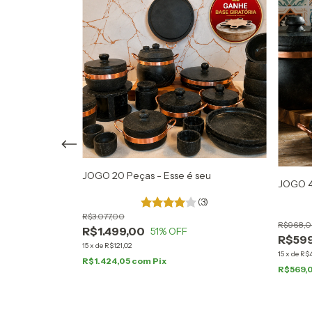
undo
JOGO 20 Peças - Esse é seu
JOGO 4 
(3)
R$3.077,00
R$968,
R$1.499,00
51
% OFF
R$59
15
x
de
R$121,02
15
x
de
R$4
R$1.424,05
com
Pix
R$569,