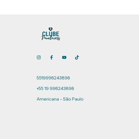
5519998243898
+55 19 998243898
Americana - São Paulo