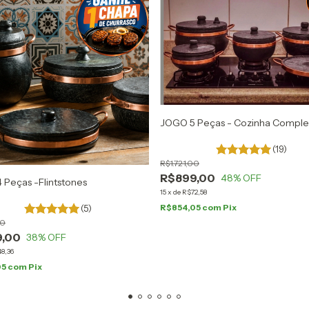
JOGO 5 Peças - Cozinha Comple
(19)
R$1.721,00
R$899,00
48
% OFF
Peças -Flintstones
15
x
de
R$72,58
R$854,05
com
Pix
(5)
00
9,00
38
% OFF
8,36
05
com
Pix