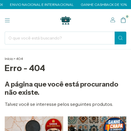
X
ENVIO NACIONAL E INTERNACIONAL
GANHE CASHBACK DE 10%
0
Início
>
404
Erro - 404
A página que você está procurando
não existe.
Talvez você se interesse pelos seguintes produtos.