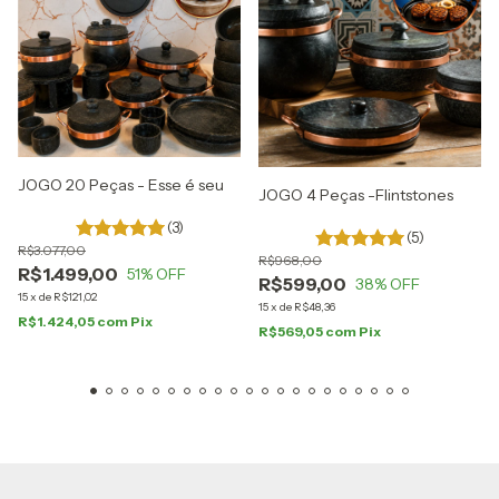
JOGO 20 Peças - Esse é seu
JOGO 4 Peças -Flintstones
(3)
(5)
R$3.077,00
R$968,00
R$1.499,00
51
% OFF
R$599,00
38
% OFF
15
x
de
R$121,02
15
x
de
R$48,36
R$1.424,05
com
Pix
R$569,05
com
Pix