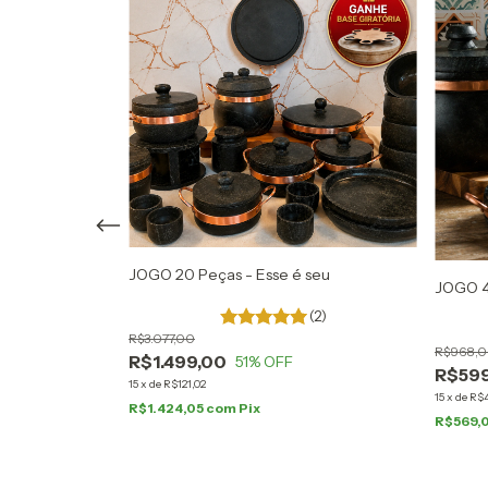
undo
JOGO 20 Peças - Esse é seu
JOGO 4 
(2)
R$3.077,00
R$968,
R$1.499,00
51
% OFF
R$59
15
x
de
R$121,02
15
x
de
R$4
R$1.424,05
com
Pix
R$569,