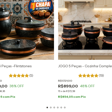
Peças -Flintstones
JOGO 5 Peças - Cozinha Comple
(5)
(19)
00
R$1.721,00
9,00
R$899,00
38
% OFF
48
% OFF
8,36
15
x
de
R$72,58
05
com
Pix
R$854,05
com
Pix