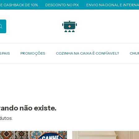
SHBACK DE 10%
DESCONTO NO PIX
ENVIO NACIONAL E INTERNACIO
 PAIS
PROMOÇÕES
COZINHA NA CAIXA É CONFÍAVEL?
CHU
ando não existe.
dutos.