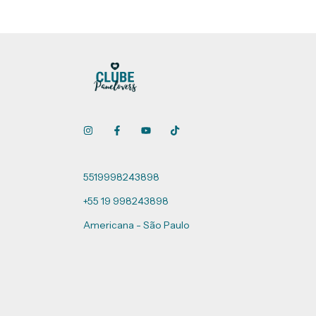
5519998243898
+55 19 998243898
Americana - São Paulo