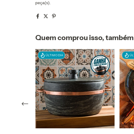
peça(s).
Quem comprou isso, também
ÚLTIMO DIA
ÚL