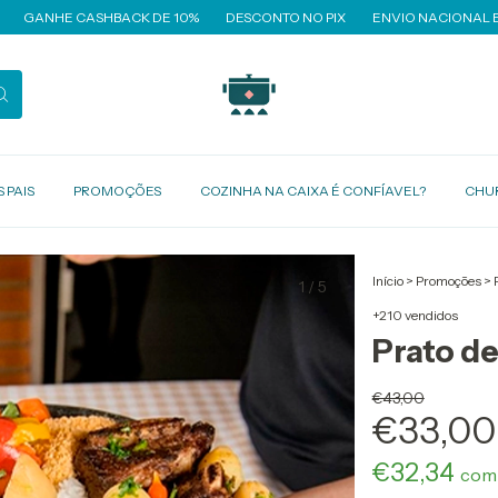
HBACK DE 10%
DESCONTO NO PIX
ENVIO NACIONAL E INTERNACION
 PAIS
PROMOÇÕES
COZINHA NA CAIXA É CONFÍAVEL?
CHU
Início
>
Promoções
>
1
/
5
+210 vendidos
Prato de
43,00
33,00
32,34
com