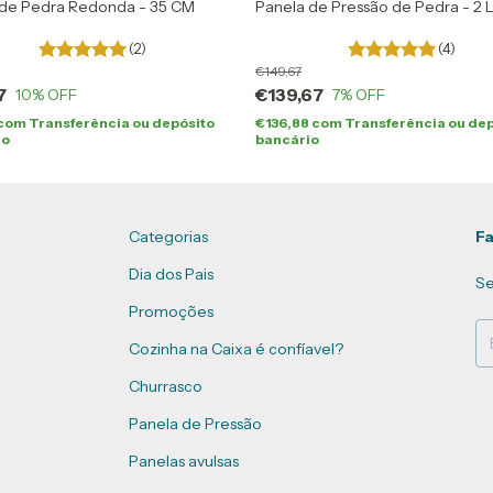
 de Pedra Redonda - 35 CM
Panela de Pressão de Pedra - 2 L
(2)
(4)
149,67
7
139,67
10
% OFF
7
% OFF
com
Transferência ou depósito
136,88
com
Transferência ou de
io
bancário
Categorias
Fa
Dia dos Pais
Se
Promoções
Cozinha na Caixa é confíavel?
Churrasco
Panela de Pressão
Panelas avulsas