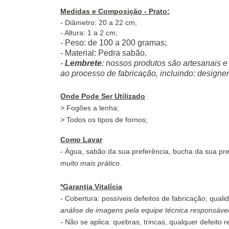
Medidas e Composição - Prato:
- Diâmetro: 20 a 22 cm;
- Altura: 1 a 2 cm;
- Peso: de 100 a 200 gramas;
- Material: Pedra sabão.
-
Lembrete
: nossos produtos são artesanais e
ao processo de fabricação, incluindo: designe
Onde Pode Ser Utilizado
> Fogões a lenha;
> Todos os tipos de fornos;
Como Lavar
- Água, sabão da sua preferência, bucha da sua pr
muito mais prático.
*Garantia Vitalícia
- Cobertura: possíveis defeitos de fabricação; qual
análise de imagens pela equipe técnica responsável
-
Não se aplica: quebras, trincas, qualquer defeito 