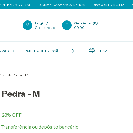
AL
GANHE CASHBACK DE 10%
DESCONTO NO PIX
ENVIO NACIONA
Login
/
Carrinho
(
0
)
Cadastre-se
0,00
PT
RRASCO
PANELA DE PRESSÃO
PANELAS AVULSAS
JOGO DE
Prato de Pedra - M
 Pedra - M
23
% OFF
Transferência ou depósito bancário