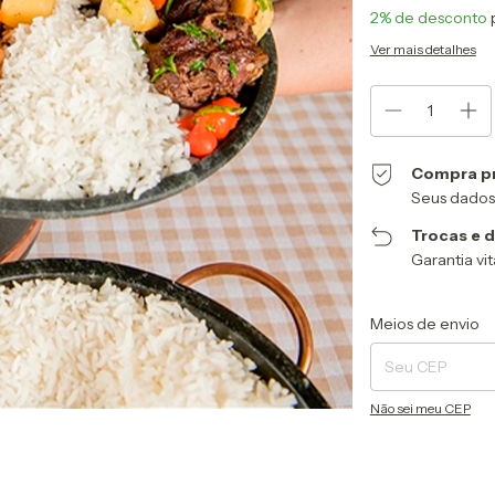
2% de desconto
p
Ver mais detalhes
Compra p
Seus dados
Trocas e 
Garantia vit
Entregas para o CEP
Meios de envio
Não sei meu CEP