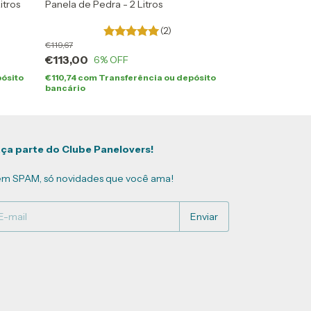
itros
Panela de Pedra - 2 Litros
Panela de Pedra
(2)
119,67
131,67
113,00
118,33
6
% OFF
10
% 
pósito
110,74
com
Transferência ou depósito
115,96
com
Tra
bancário
bancário
ça parte do Clube Panelovers!
m SPAM, só novidades que você ama!