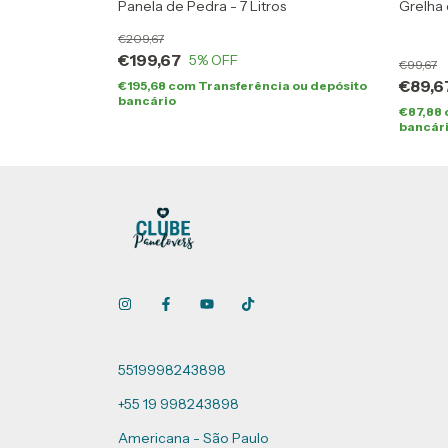
 24 CM
Panela de Pedra - 7 Litros
Grelha
209,67
(1)
199,67
5
% OFF
99,67
89,6
195,68
com
Transferência ou depósito
bancário
 ou depósito
87,88
bancár
5519998243898
+55 19 998243898
Americana - São Paulo