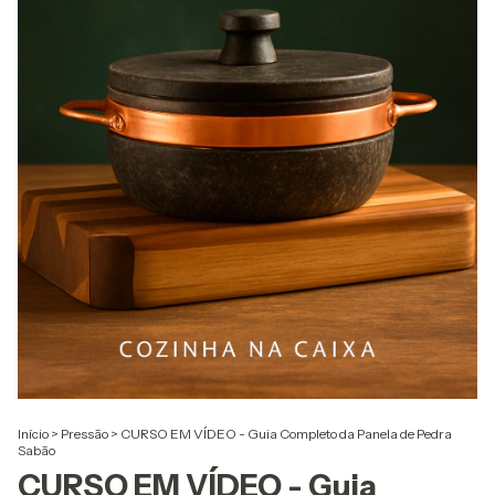
Início
>
Pressão
>
CURSO EM VÍDEO - Guia Completo da Panela de Pedra
Sabão
CURSO EM VÍDEO - Guia