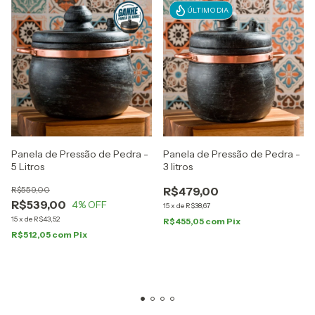
ÚLTIMO DIA
Panela de Pressão de Pedra -
Panela de Pressão de Pedra -
5 Litros
3 litros
R$559,00
R$479,00
R$539,00
4
% OFF
15
x
de
R$38,67
15
x
de
R$43,52
R$455,05
com
Pix
R$512,05
com
Pix